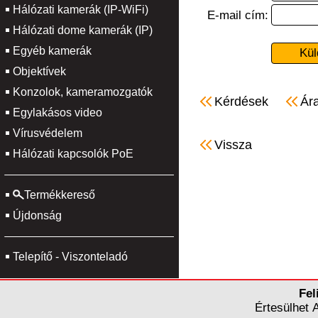
Hálózati kamerák (IP-WiFi)
E-mail cím:
Hálózati dome kamerák (IP)
Egyéb kamerák
Objektívek
Konzolok, kameramozgatók
Kérdések
Ára
Egylakásos video
Vírusvédelem
Vissza
Hálózati kapcsolók PoE
Termékkereső
Újdonság
Telepítő - Viszonteladó
Fel
Értesülhet 