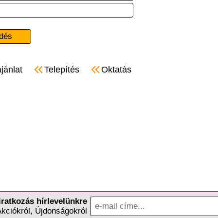
jánlat
Telepítés
Oktatás
iratkozás hírlevelünkre
Akciókról, Újdonságokról