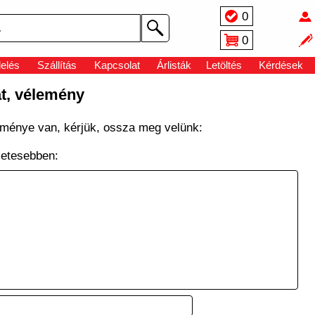
0
0
elés
Szállítás
Kapcsolat
Árlisták
Letöltés
Kérdések
at, vélemény
leménye van, kérjük, ossza meg velünk:
zletesebben: