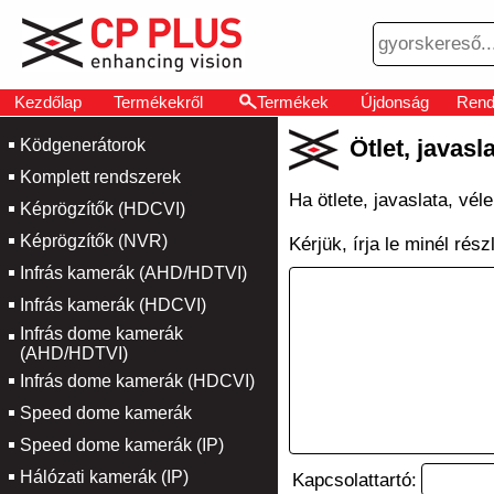
Kezdőlap
Termékekről
Termékek
Újdonság
Rend
Ötlet, javasl
Ködgenerátorok
Komplett rendszerek
Ha ötlete, javaslata, vé
Képrögzítők (HDCVI)
Képrögzítők (NVR)
Kérjük, írja le minél rés
Infrás kamerák (AHD/HDTVI)
Infrás kamerák (HDCVI)
Infrás dome kamerák
(AHD/HDTVI)
Infrás dome kamerák (HDCVI)
Speed dome kamerák
Speed dome kamerák (IP)
Hálózati kamerák (IP)
Kapcsolattartó: