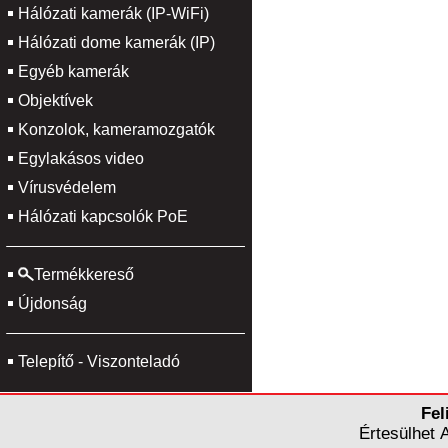
Hálózati kamerák (IP-WiFi)
Hálózati dome kamerák (IP)
Egyéb kamerák
Objektívek
Konzolok, kameramozgatók
Egylakásos video
Vírusvédelem
Hálózati kapcsolók PoE
Termékkereső
Újdonság
Telepítő - Viszonteladó
Fel
Értesülhet 