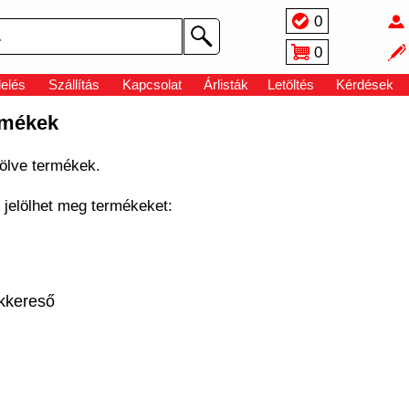
0
0
elés
Szállítás
Kapcsolat
Árlisták
Letöltés
Kérdések
rmékek
ölve termékek.
al jelölhet meg termékeket:
kkereső