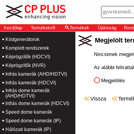
Kezdőlap
Termékekről
Termékek
Újdonság
Rend
Megjelölt te
Ködgenerátorok
Komplett rendszerek
Nincsenek megjel
Képrögzítők (HDCVI)
Képrögzítők (NVR)
Az alábbi feliratt
Infrás kamerák (AHD/HDTVI)
Megjelölés
Infrás kamerák (HDCVI)
Infrás dome kamerák
(AHD/HDTVI)
Vissza
Termé
Infrás dome kamerák (HDCVI)
Speed dome kamerák
Speed dome kamerák (IP)
Hálózati kamerák (IP)