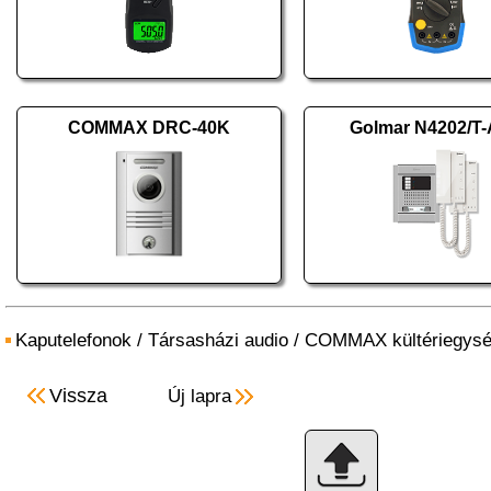
COMMAX DRC-40K
Golmar N4202/T
Kaputelefonok
/
Társasházi audio
/
COMMAX kültériegys
Vissza
Új lapra