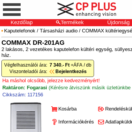
Kezdőlap
Termékek
Újdonság
Kaputelefonok
/
Társasházi audio
/
COMMAX kültériegys
COMMAX DR-201AG
2 lakásos, 2 vezetékes kaputelefon kültéri egység, süllyesz
ház.
Végfelhasználói ára:
7 340.- Ft
+ÁFA / db
Viszonteladói ára:
Bejelentkezés
Ha máshol olcsóbb, jelezze kedvezményért!
Raktáron: Fogarasi
(Kérésre átviszünk másik üzletünkbe 
Cikkszám: 117156
Kosárba
Rendeléskü
Információkérés
Adatlapküld