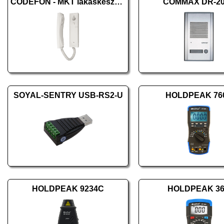
CODEFON - MKT lakáskészülék
COMMAX DR-2
SOYAL-SENTRY USB-RS2-U
HOLDPEAK 76
HOLDPEAK 9234C
HOLDPEAK 3