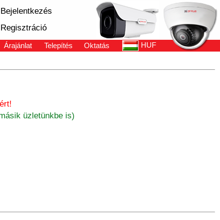
Bejelentkezés
Regisztráció
HUF
Árajánlat
Telepítés
Oktatás
rt!
másik üzletünkbe is)