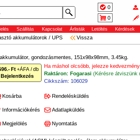
0
0
elés
Szállítás
Kapcsolat
Árlisták
Letöltés
Kérdések
asztó akkumulátorok
/
UPS
Vissza
m akkumulátor, gondozásmentes, 151x98x98mm, 3.45kg.
Ha máshol olcsóbb, jelezze kedvezményé
596.- Ft
+ÁFA / db
Raktáron: Fogarasi
(Kérésre átviszünk 
Bejelentkezés
Cikkszám: 106029
Kosárba
Rendelésküldés
Információkérés
Adatlapküldés
Megjelölés
Nyomtatás