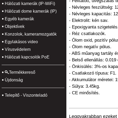
- Felitatott, üvegszálas
Hálózati kamerák (IP-WiFi)
- Névleges feszültség: 1
Hálózati dome kamerák (IP)
- Névleges kapacitás: 1
Egyéb kamerák
- Elektrolit: kén sav.
Objektívek
- Epoxigyanta szigetelés
- Réz csatlakozók.
Konzolok, kameramozgatók
- Ólom oxid, pozitív pólu
Egylakásos video
- Ólom negatív pólus.
Vírusvédelem
- ABS műanyag tartály és
Hálózati kapcsolók PoE
- Belső ellenállás: 0.019
- Önkisülés: 3%-os kapa
Termékkereső
- Csatlakozó típusa: F1.
- Akkumulátor méretei:
Újdonság
- Súlya: 3.45kg.
- CE minősítés.
Telepítő - Viszonteladó
Leggyakrabban ezeket v