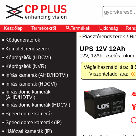
Kezdőlap
Termékekről
Termékek
Újdonság
Rend
Riasztórendszerek
/
Ri
Ködgenerátorok
UPS 12V 12Ah
Komplett rendszerek
12V, 12Ah, zselés, ólo
Képrögzítők (HDCVI)
Képrögzítők (NVR)
Végfelhasználói ára:
8 
Viszonteladói ára:
Infrás kamerák (AHD/HDTVI)
Infrás kamerák (HDCVI)
Infrás dome kamerák
(AHD/HDTVI)
Infrás dome kamerák (HDCVI)
Speed dome kamerák
Speed dome kamerák (IP)
Hálózati kamerák (IP)