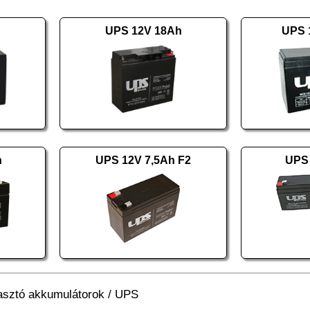
UPS 12V 18Ah
UPS 
h
UPS 12V 7,5Ah F2
UPS 
asztó akkumulátorok
/
UPS