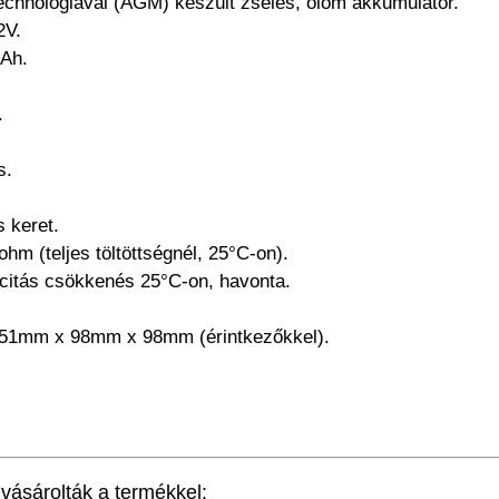
 technológiával (AGM) készült zselés, ólom akkumulátor.
2V.
2Ah.
.
s.
 keret.
 ohm (teljes töltöttségnél, 25°C-on).
citás csökkenés 25°C-on, havonta.
 151mm x 98mm x 98mm (érintkezőkkel).
ásárolták a termékkel: