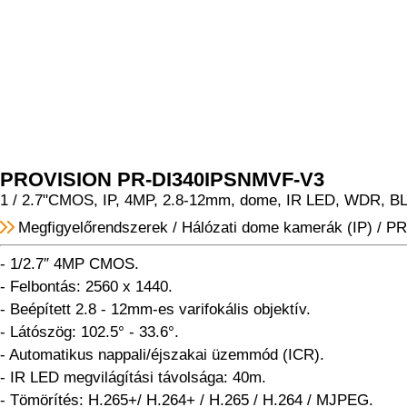
PROVISION PR-DI340IPSNMVF-V3
1 / 2.7"CMOS, IP, 4MP, 2.8-12mm, dome, IR LED, WDR, BL
Megfigyelőrendszerek
/
Hálózati dome kamerák (IP)
/
PR
- 1/2.7″ 4MP CMOS.
- Felbontás: 2560 x 1440.
- Beépített 2.8 - 12mm-es varifokális objektív.
- Látószög: 102.5° - 33.6°.
- Automatikus nappali/éjszakai üzemmód (ICR).
- IR LED megvilágítási távolsága: 40m.
- Tömörítés: H.265+/ H.264+ / H.265 / H.264 / MJPEG.