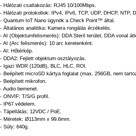
- Hálózati csatlakozás: RJ45 10/100Mbps.
- Hálózati protokollok: IPv4, IPv6, TCP, UDP, DHCP, NTP
- Quantum IoT Nano ügynök a Check Point™ által.
- Általános analitika: Kamera rongálás érzékelés.
- AI (Objektumfelismerés): DDA Steril terület, DDA vonal át
- AI (Arc felismerés): 10 arc keretenként.
- AI: Hőtérkép.
- DDA2: Fejlett objektum osztályozás.
- Igazi WDR (120dB), BLC, HLC, ROI.
- Beépített microSD kártya foglalat (max. 256GB, nem tarto
- Beépített mikrofon.
- Audio bemenet.
- ONVIF: T/S/G profil.
- IP67 védelem.
- Tápellátás: 12VDC / PoE.
- Méretek: Ø113mm x 99.6mm.
- Súly: 640g.