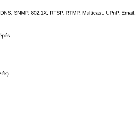
, DDNS, SNMP, 802.1X, RTSP, RTMP, Multicast, UPnP, Emai
lépés.
zék).