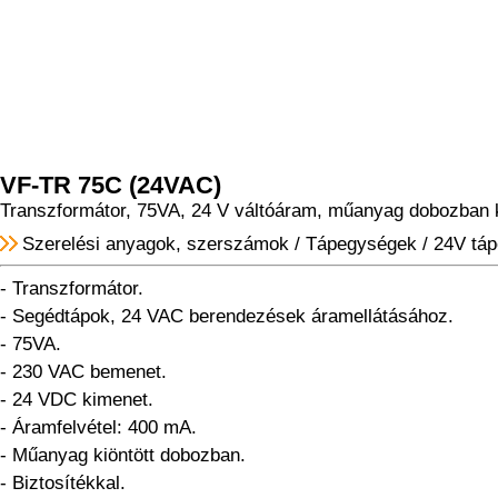
VF-TR 75C (24VAC)
Transzformátor, 75VA, 24 V váltóáram, műanyag dobozban kiö
Szerelési anyagok, szerszámok
/
Tápegységek
/
24V tá
- Transzformátor.
- Segédtápok, 24 VAC berendezések áramellátásához.
- 75VA.
- 230 VAC bemenet.
- 24 VDC kimenet.
- Áramfelvétel: 400 mA.
- Műanyag kiöntött dobozban.
- Biztosítékkal.