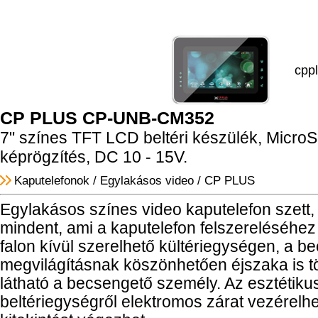
cpp
CP PLUS CP-UNB-CM352
7" színes TFT LCD beltéri készülék, MicroS
képrögzítés, DC 10 - 15V.
Kaputelefonok
/
Egylakásos video
/
CP PLUS
Egylakásos színes video kaputelefon szett,
mindent, ami a kaputelefon felszereléséhe
falon kívül szerelhető kültériegységen, a be
megvilágításnak köszönhetően éjszaka is t
látható a becsengető személy. Az esztétikus
beltériegységről elektromos zárat vezérelhe