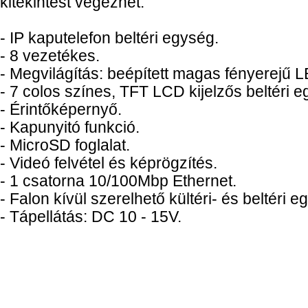
kitekintést végezhet.
- IP kaputelefon beltéri egység.
- 8 vezetékes.
- Megvilágítás: beépített magas fényerejű 
- 7 colos színes, TFT LCD kijelzős beltéri e
- Érintőképernyő.
- Kapunyitó funkció.
- MicroSD foglalat.
- Videó felvétel és képrögzítés.
- 1 csatorna 10/100Mbp Ethernet.
- Falon kívül szerelhető kültéri- és beltéri e
- Tápellátás: DC 10 - 15V.